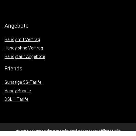
Angebote
Handy mit Vertrag
Handy ohne Vertrag
Handytarif Angebote
Friends
Günstige 5G-Tarife
Handy Bundle
DSL – Tarife
Die mit * gekennzeichneten Links sind sogenannte Affiliate-Links.
Kommt über einen solchen Link ein Einkauf zustande, werden wir mit