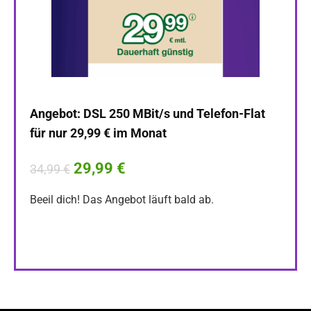
Angebot: DSL 250 MBit/s und Telefon-Flat
für nur 29,99 € im Monat
Super
29,99 €
GB /
34,99 €
Beeil dich! Das Angebot läuft bald ab.
442,
Beeil 