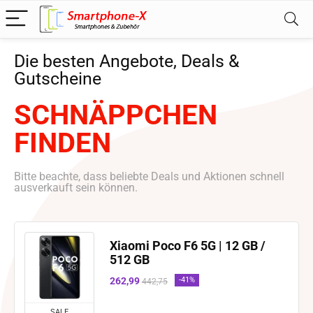
Die besten Angebote, Deals &
Gutscheine
SCHNÄPPCHEN
FINDEN
Bitte beachte, dass beliebte Deals und Aktionen schnell
ausverkauft sein können.
Xiaomi Poco F6 5G | 12 GB /
512 GB
262,99
-41%
442,75
SALE