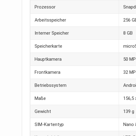
Prozessor
Snapd
Arbeitsspeicher
256 G
Interner Speicher
8 GB
Speicherkarte
micro
Hauptkamera
50 MP
Frontkamera
32 MP
Betriebssystem
Andro
Maße
156,5 
Gewicht
139 g
SIM-Kartentyp
Nano 