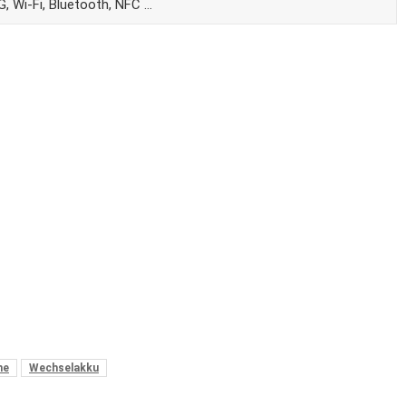
G, Wi-Fi, Bluetooth, NFC …
ne
Wechselakku