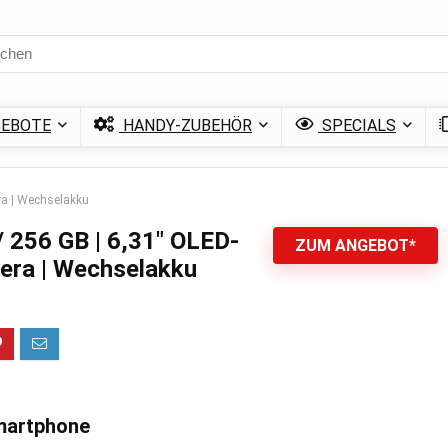
EBOTE
HANDY-ZUBEHÖR
SPECIALS
era | Wechselakku
 / 256 GB | 6,31″ OLED-
ZUM ANGEBOT*
era | Wechselakku
Smartphone