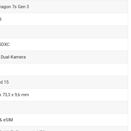
ragon 7s Gen 3
B
SDXC
 Dual-Kamera
id 15
x 73,3 x 9,6 mm
& eSIM