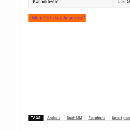
Konnektivität
LTE, 5
» Mehr Details & Angebote*
TAGS:
Android
Dual-SIM
Fairphone
Smartpho