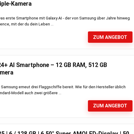
iple-Kamera
Das erste Smartphone mit Galaxy AI - der von Samsung über Jahre hinweg
gence, mit der du dein Leben ...
ZUM ANGEBOT
4+ AI Smartphone – 12 GB RAM, 512 GB
amera
 Samsung erneut drei Flaggschiffe bereit. Wie für den Hersteller üblich
dard-Modell auch zwei größere ...
ZUM ANGEBOT
 | 6 / 128 GB | 6.50″ Super AMOLED-Display | 50