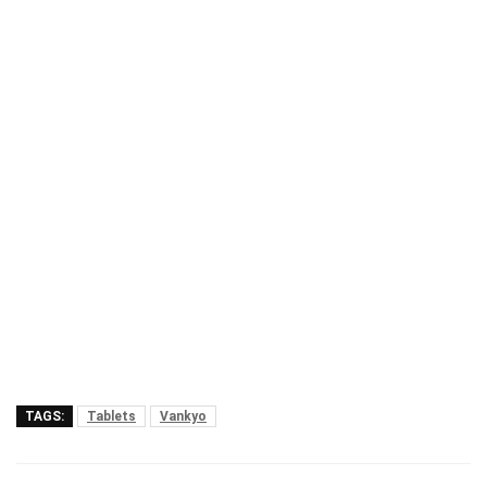
TAGS:
Tablets
Vankyo