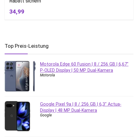
Rabatt sichern
34,99
Top Preis-Leistung
Motorola Edge 60 Fusion | 8 / 256 GB | 6,67″
P-OLED Display | 50 MP Dual-Kamera
Motorola
Google Pixel 9a | 8 / 256 GB | 6,3″ Actua-
Display | 48 MP Dual-Kamera
Google