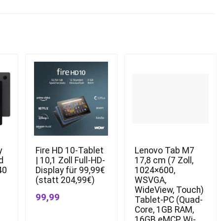
y
Fire HD 10-Tablet
Lenovo Tab M7
d
| 10,1 Zoll Full-HD-
17,8 cm (7 Zoll,
40
Display für 99,99€
1024×600,
(statt 204,99€)
WSVGA,
WideView, Touch)
99,99
Tablet-PC (Quad-
Core, 1GB RAM,
16GB eMCP, Wi-