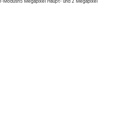
are-Modusn5 Megapixel Haupt- und 2 Megapixel