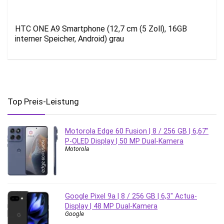
HTC ONE A9 Smartphone (12,7 cm (5 Zoll), 16GB
interner Speicher, Android) grau
Top Preis-Leistung
Motorola Edge 60 Fusion | 8 / 256 GB | 6,67″
P-OLED Display | 50 MP Dual-Kamera
Motorola
Google Pixel 9a | 8 / 256 GB | 6,3″ Actua-
Display | 48 MP Dual-Kamera
Google