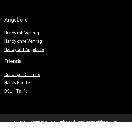
Angebote
Handy mit Vertrag
Handy ohne Vertrag
Handytarif Angebote
Friends
Günstige 5G-Tarife
Handy Bundle
DSL – Tarife
Die mit * gekennzeichneten Links sind sogenannte Affiliate-Links.
Kommt über einen solchen Link ein Einkauf zustande, werden wir mit
einer Provision beteiligt. Für Dich entstehen dabei keine Mehrkosten.