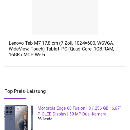
Lenovo Tab M7 17,8 cm (7 Zoll, 1024×600, WSVGA,
WideView, Touch) Tablet-PC (Quad-Core, 1GB RAM,
16GB eMCP, Wi-Fi…
Top Preis-Leistung
Motorola Edge 60 Fusion | 8 / 256 GB | 6,67″
P-OLED Display | 50 MP Dual-Kamera
Motorola